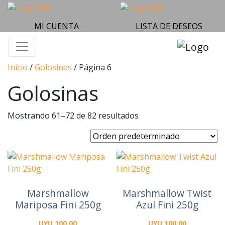
MI CUENTA
LISTA DE DESEOS
Inicio
/
Golosinas
/ Página 6
Golosinas
Mostrando 61–72 de 82 resultados
Marshmallow
Marshmallow Twist
Mariposa Fini 250g
Azul Fini 250g
UYU
100,00
UYU
100,00