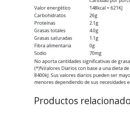
Cantidad por porc
Valor energético
148kcal = 621KJ
Carbohidratos
26g
Proteínas
2.1g
Grasas totales
4.0g
Grasas saturadas
1.1g
Fibra alimentaria
0g
Sodio
70mg
No aporta cantidades significativas de grasa
(*)%Valores Diarios con base a una dieta de
8400kJ. Sus valores diarios pueden ser may
menores dependiendo de sus necesidades e
Productos relacionad