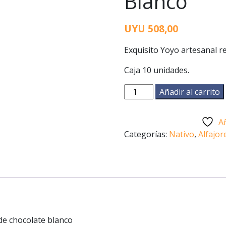
Blanco
UYU
508,00
Exquisito Yoyo artesanal re
Caja 10 unidades.
Alfajor
Añadir al carrito
Yoyo
Chocolate
Añ
Blanco
Categorías:
Nativo
,
Alfajor
cantidad
 de chocolate blanco