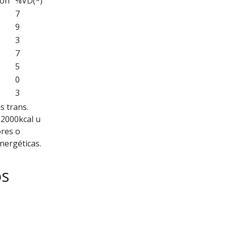
ión
%VD(*)
7
9
3
7
5
0
3
s trans.
 2000kcal u
ores o
nergéticas.
os