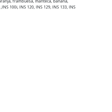
, naranja, frambuesa, manteca, banana,
INS 100i, INS 120, INS 129, INS 133, INS