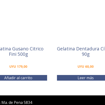
atina Gusano Citrico
Gelatina Dentadura Cí
Fini 500g
90g
UYU
179,00
UYU
60,00
Añadir al carrito
Leer más
s Ma. de Pena 5834