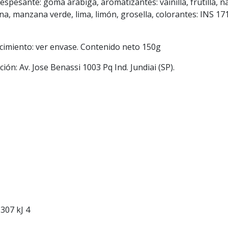
l, espesante: goma arábiga, aromatizantes: vainilla, frutilla
 manzana verde, lima, limón, grosella, colorantes: INS 171,
ncimiento: ver envase. Contenido neto 150g
ón: Av. Jose Benassi 1003 Pq Ind. Jundiai (SP).
 307 kJ 4