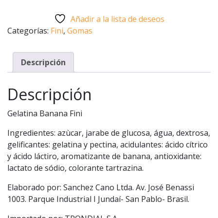
Fini
Añadir a la lista de deseos
15g
Categorías:
Fini
,
Gomas
cantidad
Descripción
Descripción
Gelatina Banana Fini
Ingredientes: azùcar, jarabe de glucosa, água, dextrosa,
gelificantes: gelatina y pectina, acidulantes: ácido cítrico
y ácido láctiro, aromatizante de banana, antioxidante:
lactato de sódio, colorante tartrazina.
Elaborado por: Sanchez Cano Ltda. Av. José Benassi
1003. Parque Industrial I Jundaí- San Pablo- Brasil.