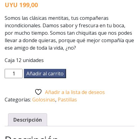
UYU
199,00
Somos las clásicas mentitas, tus compañeras
incondicionales. Damos sabor y frescura en tu boca,
por mucho tiempo. Somos tan chiquitas que nos podes
llevar a donde quieras, porque qué mejor compañía que
ese amigo de toda la vida, ¿no?
Caja 12 unidades
Mentitas
Añadir al carrito
Lacasa
Sabor
Añadir a la lista de deseos
Menta
Categorías:
Golosinas
,
Pastillas
cantidad
Descripción