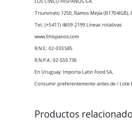
LOS CINCO HISPANOS S.A.
Triunvirato 1250, Ramos Mejía (B1704IGB), 
Tel.: (+5411) 4659-2199 Líneas rotativas
www.5hispanos.com
R.N.E.: 02-033.585
R.N.P.A.: 02-559.736
En Uruguay: Importa Latin Food SA,
Consumir preferentemente antes de / Lote N
Productos relacionad