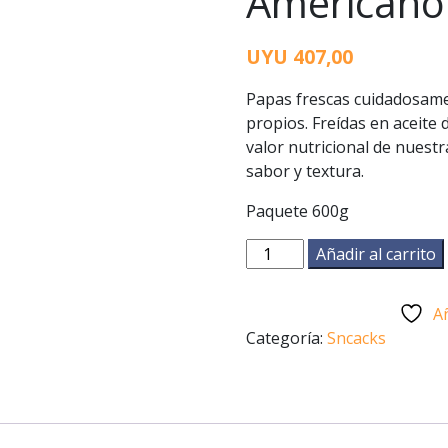
Americano
UYU
407,00
Papas frescas cuidadosame
propios. Freídas en aceite 
valor nutricional de nuestr
sabor y textura.
Paquete 600g
Papas
Añadir al carrito
Fritas
Corte
Añ
Americano
Categoría:
Sncacks
420g
cantidad