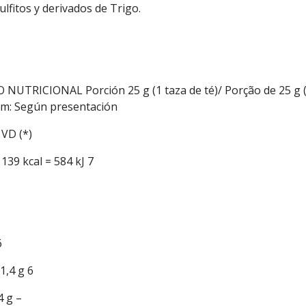
lfitos y derivados de Trigo.
CIONAL Porción 25 g (1 taza de té)/ Porção de 25 g (1 x
m: Según presentación
 VD (*)
139 kcal = 584 kJ 7
6
1,4 g 6
4 g –