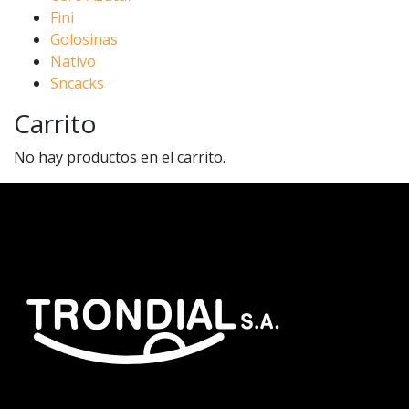
Fini
Golosinas
Nativo
Sncacks
Carrito
No hay productos en el carrito.