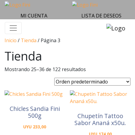
MI CUENTA
LISTA DE DESEOS
Inicio
/
Tienda
/ Página 3
Tienda
Mostrando 25–36 de 122 resultados
Chicles Sandia Fini
500g
Chupetín Tattoo
Sabor Ananá x50u.
UYU
233,00
UYU
174,00